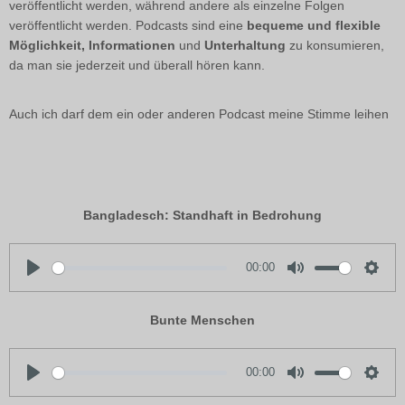
veröffentlicht werden, während andere als einzelne Folgen
veröffentlicht werden. Podcasts sind eine
bequeme und flexible
Möglichkeit, Informationen
und
Unterhaltung
zu konsumieren,
da man sie jederzeit und überall hören kann.
Auch ich darf dem ein oder anderen Podcast meine Stimme leihen
Bangladesch: Standhaft in Bedrohung
00:00
P
M
S
l
u
e
Bunte Menschen
a
t
t
y
e
t
i
00:00
n
P
M
S