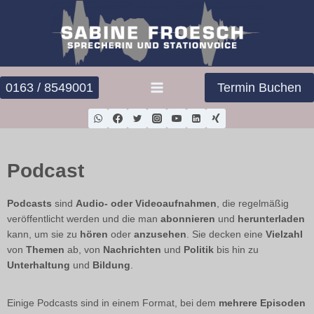
0163 / 8549001
Termin Buchen
Podcast
Podcasts
sind
Audio- oder Videoaufnahmen
, die regelmäßig
veröffentlicht werden und die man
abonnieren
und
herunterladen
kann, um sie zu
hören
oder
anzusehen
. Sie decken eine
Vielzahl
von
Themen
ab, von
Nachrichten
und
Politik
bis hin zu
Unterhaltung
und
Bildung
.
Einige Podcasts sind in einem Format, bei dem
mehrere Episoden